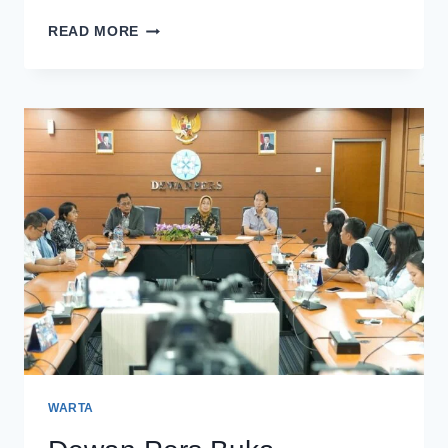
BPPA
READ MORE
UMUMKAN
18
CALON
ANGGOTA
DEWAN
PERS
PERIODE
BARU
WARTA