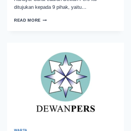
ditujukan kepada 9 pihak, yaitu…
DEWAN
READ MORE
PERS
SERUKAN
TOLAK
PERMINTAAN
THR
DARI
WARTAWAN
DAN
ORGANISASI
PERS
WARTA