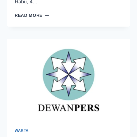
Rabu, 4…
BPPA
READ MORE
UMUMKAN
SEMBILAN
ANGGOTA
DEWAN
PERS
YANG
BARU
WARTA