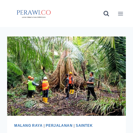
Skip
to
content
MALANG RAYA
|
PERJALANAN
|
SAINTEK