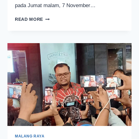
pada Jumat malam, 7 November…
PENGHARGAAN
READ MORE
UNTUK
MUNIR
DIKEMBALIKAN
KE
FAKULTAS
HUKUM
UB
MALANG RAYA