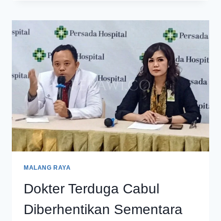
TETAP
JALANI
SIDANG
ETIK
DI
PERSADA
HOSPITAL
MALANG
MALANG RAYA
Dokter Terduga Cabul
Diberhentikan Sementara