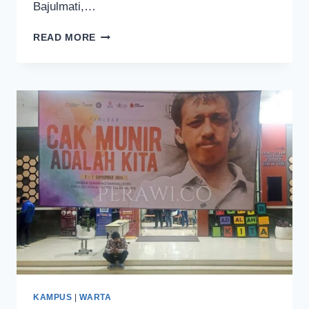
Bajulmati,…
PERHUTANI
READ MORE
MALANG
MENDATA
KEHATI
DI
PANTAI
SELATAN
MALANG
KAMPUS
|
WARTA