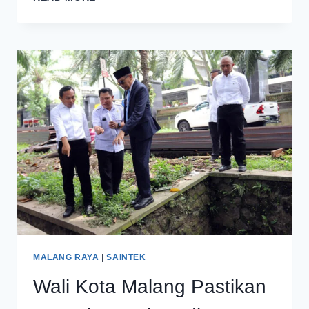
CABAI
DI
KOTA
MALANG
SELAMA
RAMADAN
MASIH
CUKUP
MALANG RAYA
|
SAINTEK
Wali Kota Malang Pastikan