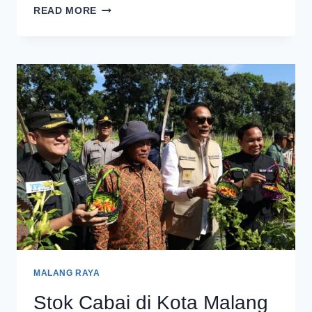
POHON
READ MORE
AKAN
DITEBANG,
WALI
KOTA
MALANG
DIPROTES
WALHI
JATIM
MALANG RAYA
Stok Cabai di Kota Malang