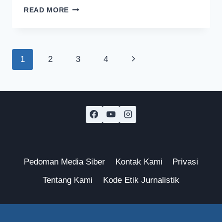
WALI
READ MORE
KOTA
MALANG
PASTIKAN
MAYORITAS
Page
Next
1
2
3
4
POHON
DI
navigation
Page
SUKARNO-
HATTA
DIPERTAHANKAN
Pedoman Media Siber
Kontak Kami
Privasi
Tentang Kami
Kode Etik Jurnalistik