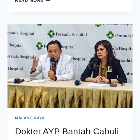
READ MORE
PERSADA
HOSPITAL
MALANG
DILAPORKAN
KE
POLISI
MALANG RAYA
Dokter AYP Bantah Cabuli