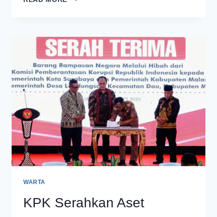
TERDUGA
CABUL
DIBERHENTIKAN
SEMENTARA
OLEH
PERSADA
HOSPITAL
WARTA
KPK Serahkan Aset