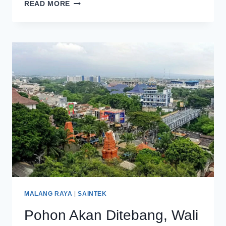
KPK
READ MORE
SERAHKAN
ASET
KORUPTOR
KEPADA
SURABAYA
DAN
MALANG
MALANG RAYA
|
SAINTEK
Pohon Akan Ditebang, Wali