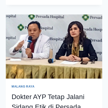
BANTAH
CABULI
PASIEN
DI
PERSADA
HOSPITAL
MALANG
MALANG RAYA
Dokter AYP Tetap Jalani
Sidang Etik di Persada