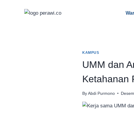
Skip
to
War
content
KAMPUS
UMM dan An
Ketahanan 
By
Abdi Purmono
Desem