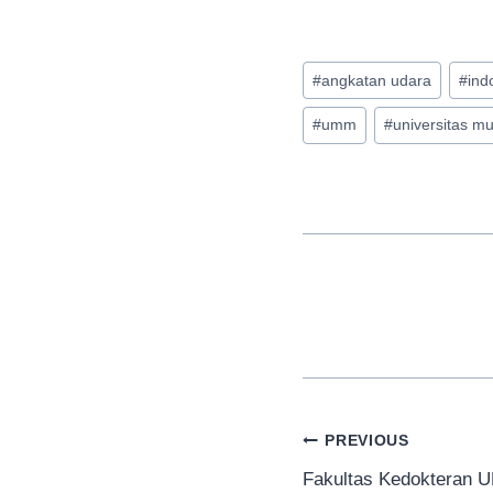
Post
#
angkatan udara
#
ind
Tags:
#
umm
#
universitas 
Navigasi
PREVIOUS
Fakultas Kedokteran U
pos