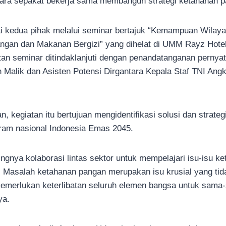
ara sepakat bekerja sama membangun strategi ketahanan pa
ai kedua pihak melalui seminar bertajuk “Kemampuan Wila
gan dan Makanan Bergizi” yang dihelat di UMM Rayz Hotel
an seminar ditindaklanjuti dengan penandatanganan pernyat
 Malik dan Asisten Potensi Dirgantara Kepala Staf TNI Ang
, kegiatan itu bertujuan mengidentifikasi solusi dan strate
ram nasional Indonesia Emas 2045.
gnya kolaborasi lintas sektor untuk mempelajari isu-isu k
. Masalah ketahanan pangan merupakan isu krusial yang tid
 memerlukan keterlibatan seluruh elemen bangsa untuk sam
ya.