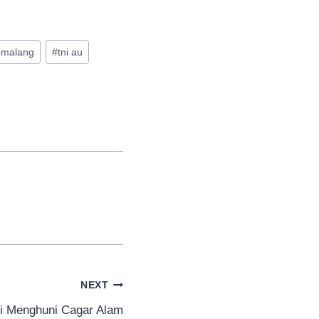
 malang
#
tni au
NEXT
i Menghuni Cagar Alam