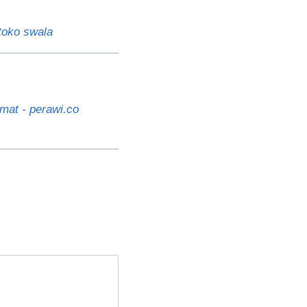
toko swala
at - perawi.co