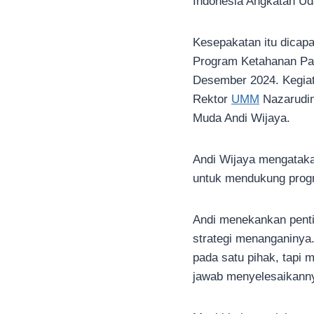
Indonesia Angkatan Ud
Kesepakatan itu dicap
Program Ketahanan Pan
Desember 2024. Kegiat
Rektor
UMM
Nazarudin
Muda Andi Wijaya.
Andi Wijaya mengatakan
untuk mendukung prog
Andi menekankan pentin
strategi menanganinya
pada satu pihak, tapi
jawab menyelesaikann