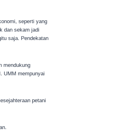
konomi, seperti yang
k dan sekam jadi
gitu saja. Pendekatan
am mendukung
kal. UMM mempunyai
esejahteraan petani
an.