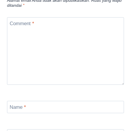
Alamat email Anda tidak akan dipublikasikan.
Ruas yang wajib
ditandai
*
Comment
*
Name
*