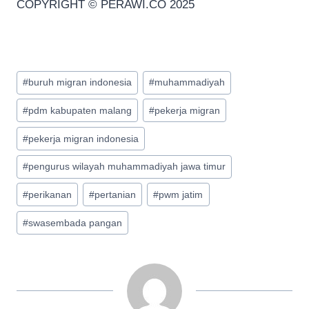
COPYRIGHT © PERAWI.CO 2025
Post
#
buruh migran indonesia
#
muhammadiyah
Tags:
#
pdm kabupaten malang
#
pekerja migran
#
pekerja migran indonesia
#
pengurus wilayah muhammadiyah jawa timur
#
perikanan
#
pertanian
#
pwm jatim
#
swasembada pangan