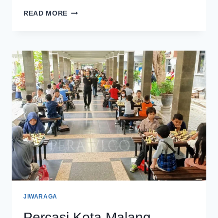
ATLET
READ MORE
PERCASI
KOTA
MALANG
LATIHAN
MELAWAN
TIM
PECATUR
SENIOR
JIWARAGA
Percasi Kota Malang