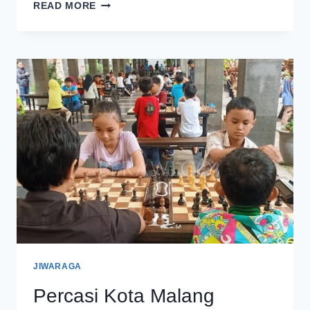
PERCASI
READ MORE
KOTA
MALANG
TAMBAH
PORSI
LATIHAN
TIM
PORPROV
JATIM
2025
JIWARAGA
Percasi Kota Malang