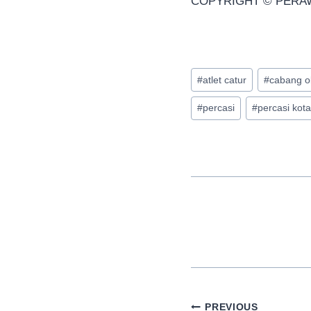
COPYRIGHT © PERAW
Post
#
atlet catur
#
cabang o
Tags:
#
percasi
#
percasi kot
Navigasi
PREVIOUS