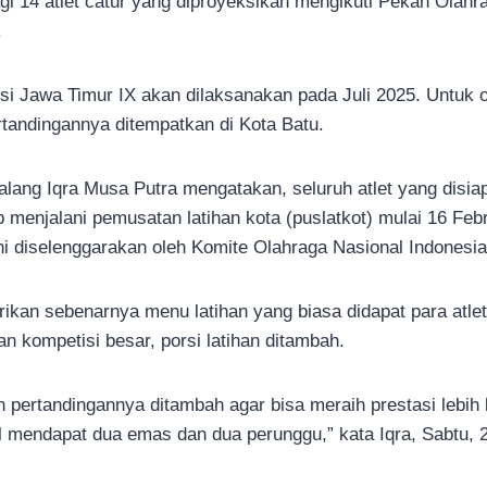
gi 14 atlet catur yang diproyeksikan mengikuti Pekan Olahr
.
i Jawa Timur IX akan dilaksanakan pada Juli 2025. Untuk o
tandingannya ditempatkan di Kota Batu.
alang Iqra Musa Putra mengatakan, seluruh atlet yang disi
menjalani pemusatan latihan kota (puslatkot) mulai 16 Febr
 ini diselenggarakan oleh Komite Olahraga Nasional Indonesi
rikan sebenarnya menu latihan yang biasa didapat para atl
 kompetisi besar, porsi latihan ditambah.
 pertandingannya ditambah agar bisa meraih prestasi lebih 
l mendapat dua emas dan dua perunggu,” kata Iqra, Sabtu, 