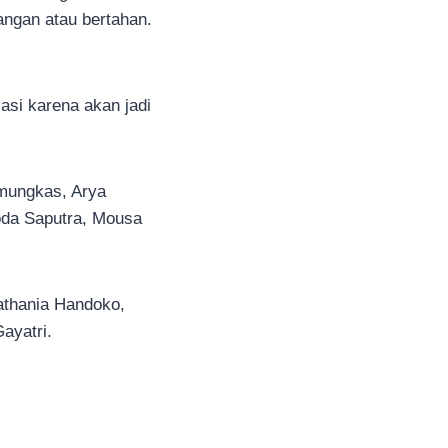
angan atau bertahan.
asi karena akan jadi
amungkas, Arya
oda Saputra, Mousa
Nathania Handoko,
ayatri.