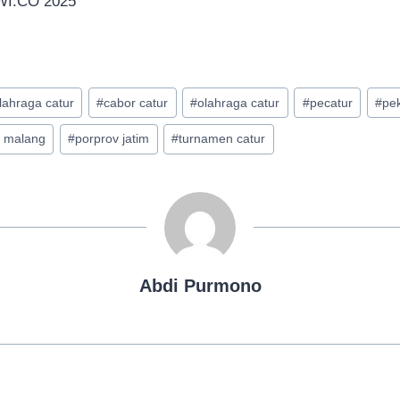
I.CO 2025
lahraga catur
#
cabor catur
#
olahraga catur
#
pecatur
#
pek
a malang
#
porprov jatim
#
turnamen catur
Abdi Purmono