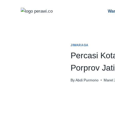
Skip
to
War
content
JIWARAGA
Percasi Kot
Porprov Jat
By
Abdi Purmono
Maret 