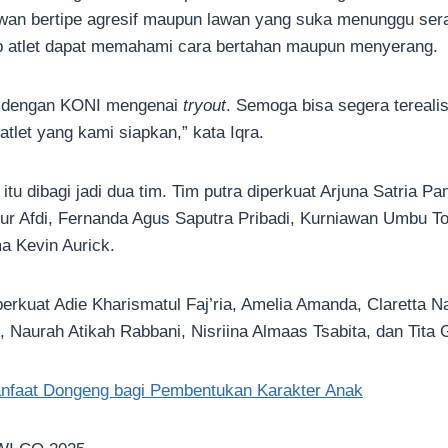
awan bertipe agresif maupun lawan yang suka menunggu ser
iap atlet dapat memahami cara bertahan maupun menyerang.
a dengan KONI mengenai
tryout
. Semoga bisa segera terealis
 atlet yang kami siapkan,” kata Iqra.
itu dibagi jadi dua tim. Tim putra diperkuat Arjuna Satria P
Nur Afdi, Fernanda Agus Saputra Pribadi, Kurniawan Umbu T
a Kevin Aurick.
perkuat Adie Kharismatul Faj’ria, Amelia Amanda, Claretta 
, Naurah Atikah Rabbani, Nisriina Almaas Tsabita, dan Tita G
nfaat Dongeng bagi Pembentukan Karakter Anak