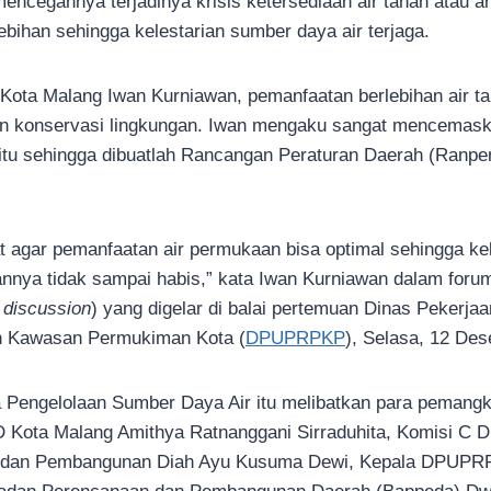
mencegahnya terjadinya krisis ketersediaan air tanah atau ar
bihan sehingga kelestarian sumber daya air terjaga.
 Kota Malang Iwan Kurniawan, pemanfaatan berlebihan air 
dan konservasi lingkungan. Iwan mengaku sangat mencemaska
 itu sehingga dibuatlah Rancangan Peraturan Daerah (Ranpe
t agar pemanfaatan air permukaan bisa optimal sehingga kel
annya tidak sampai habis,” kata Iwan Kurniawan dalam foru
 discussion
) yang digelar di balai pertemuan Dinas Pekerj
 Kawasan Permukiman Kota (
DPUPRPKP
), Selasa, 12 De
engelolaan Sumber Daya Air itu melibatkan para pemangku
D Kota Malang Amithya Ratnanggani Sirraduhita, Komisi C 
n dan Pembangunan Diah Ayu Kusuma Dewi, Kepala DPUP