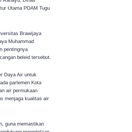
i Rahayu, Dinas
ektur Utama PDAM Tugu
versitas Brawijaya
ijaya Muhammad
n pentingnya
angan beleid tersebut.
 Daya Air untuk
 pada parlemen Kota
aan air permukaan
s menjaga kualitas air
n, guna memastikan
mendukung pengelolaan