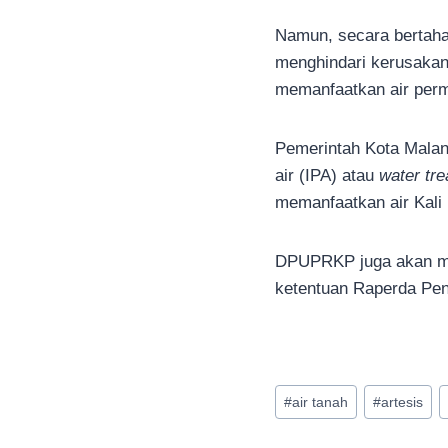
Namun, secara bertaha
menghindari kerusakan
memanfaatkan air permu
Pemerintah Kota Malang
air (IPA) atau
water tre
memanfaatkan air Kali
DPUPRKP juga akan men
ketentuan Raperda Pen
Post
#
air tanah
#
artesis
Tags: