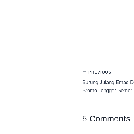
Navigasi
PREVIOUS
Burung Julang Emas Di
pos
Bromo Tengger Semer
5 Comments