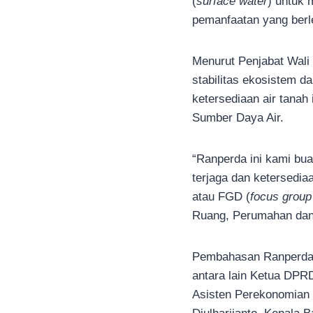
(
surface water
) untuk 
pemanfaatan yang berle
Menurut Penjabat Wali
stabilitas ekosistem 
ketersediaan air tanah
Sumber Daya Air.
“Ranperda ini kami bua
terjaga dan ketersedia
atau FGD (
focus group
Ruang, Perumahan dan
Pembahasan Ranperda P
antara lain Ketua DPR
Asisten Perekonomia