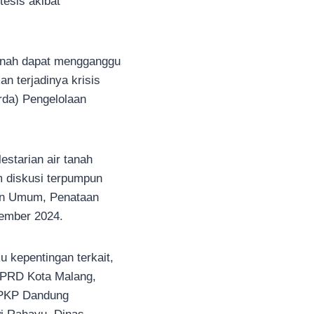
tesis akibat
tanah dapat mengganggu
n terjadinya krisis
rda) Pengelolaan
estarian air tanah
m diskusi terpumpun
aan Umum, Penataan
sember 2024.
 kepentingan terkait,
DPRD Kota Malang,
RPKP Dandung