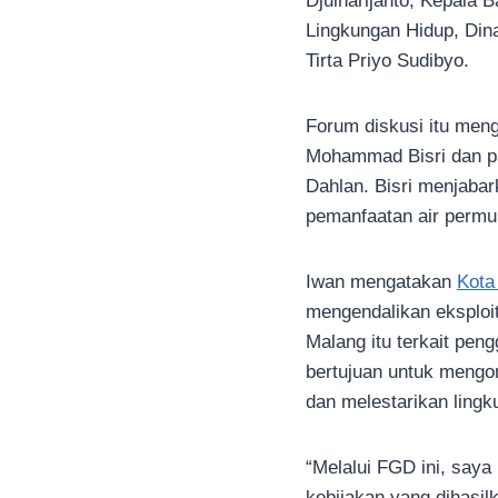
Djulharijanto, Kepala
Lingkungan Hidup, Din
Tirta Priyo Sudibyo.
Forum diskusi itu men
Mohammad Bisri dan p
Dahlan. Bisri menjaba
pemanfaatan air permu
Iwan mengatakan
Kota
mengendalikan eksploit
Malang itu terkait pen
bertujuan untuk mengon
dan melestarikan lingk
“Melalui FGD ini, sa
kebijakan yang dihasi