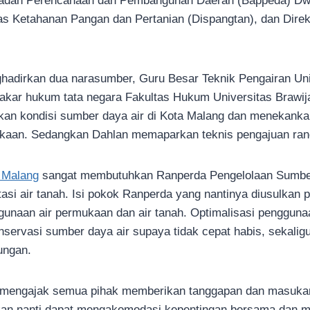
 Badan Perencanaan dan Pembangunan Daerah (Bappeda) Dw
as Ketahanan Pangan dan Pertanian (Dispangtan), dan Dir
ghadirkan dua narasumber, Guru Besar Teknik Pengairan Uni
akar hukum tata negara Fakultas Hukum Universitas Braw
rkan kondisi sumber daya air di Kota Malang dan menekanka
kaan. Sedangkan Dahlan memaparkan teknis pengajuan ranc
 Malang
sangat membutuhkan Ranperda Pengelolaan Sumber
asi air tanah. Isi pokok Ranperda yang nantinya diusulkan
ggunaan air permukaan dan air tanah. Optimalisasi penggun
servasi sumber daya air supaya tidak cepat habis, sekaligu
ungan.
ya mengajak semua pihak memberikan tanggapan dan masuka
lkan nanti dapat mengakomodasi kepentingan bersama dan 