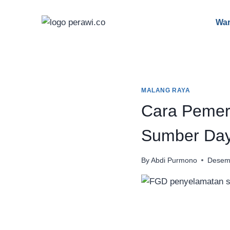
Skip
to
War
content
MALANG RAYA
Cara Pemeri
Sumber Day
By
Abdi Purmono
Desem