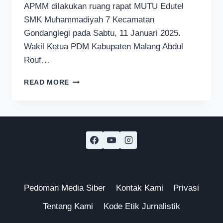
APMM dilakukan ruang rapat MUTU Edutel
SMK Muhammadiyah 7 Kecamatan
Gondanglegi pada Sabtu, 11 Januari 2025.
Wakil Ketua PDM Kabupaten Malang Abdul
Rouf…
MUHAMMADIYAH
READ MORE
BANTU
WUJUDKAN
SWASEMBADA
PANGAN
BERKELANJUTAN
DAN
MELINDUNGI
PEKERJA
MIGRAN
INDONESIA
Pedoman Media Siber
Kontak Kami
Privasi
Tentang Kami
Kode Etik Jurnalistik