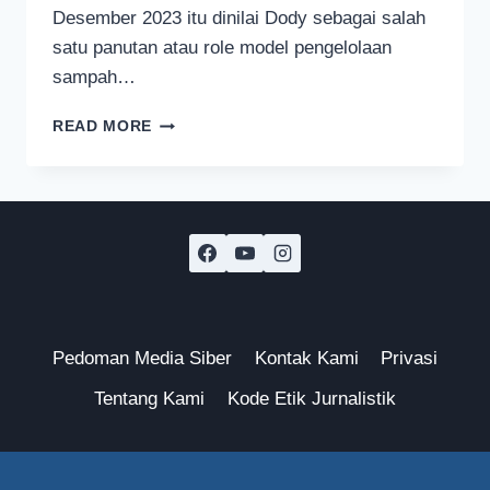
Desember 2023 itu dinilai Dody sebagai salah
satu panutan atau role model pengelolaan
sampah…
MODERNISASI
READ MORE
TPA
SUPITURANG
KOTA
MALANG
DIPUJI
MENTERI
PEKERJAAN
UMUM
Pedoman Media Siber
Kontak Kami
Privasi
Tentang Kami
Kode Etik Jurnalistik