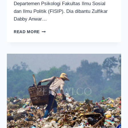
Departemen Psikologi Fakultas Ilmu Sosial
dan Ilmu Politik (FISIP). Dia dibantu Zulfikar
Dabby Anwar…
MANAJEMEN
READ MORE
SAMPAH
MAKANAN
JADIKAN
MAHASISWA
UNIVERSITAS
BRAWIJAYA
JUARA
SATU
DI
ITALIA