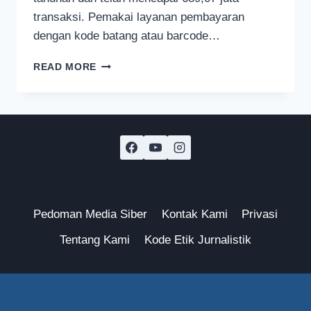
transaksi. Pemakai layanan pembayaran
dengan kode batang atau barcode…
BANK
READ MORE
INDONESIA:
TRANSAKSI
QRIS
MENINGKAT,
PENGGUNAAN
KARTU
ATM
DEBIT
MENURUN
Pedoman Media Siber
Kontak Kami
Privasi
Tentang Kami
Kode Etik Jurnalistik