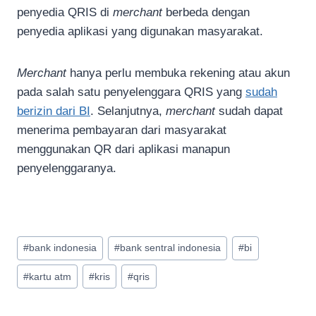
penyedia QRIS di
merchant
berbeda dengan
penyedia aplikasi yang digunakan masyarakat.
Merchant
hanya perlu membuka rekening atau akun
pada salah satu penyelenggara QRIS yang
sudah
berizin dari BI​
. Selanjutnya,
merchant
sudah dapat
menerima pembayaran dari masyarakat
menggunakan QR dari aplikasi manapun
penyelenggaranya.
Post
#
bank indonesia
#
bank sentral indonesia
#
bi
Tags:
#
kartu atm
#
kris
#
qris