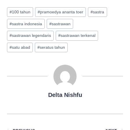
Post
#
100 tahun
#
pramoedya ananta toer
#
sastra
Tags:
#
sastra indonesia
#
sastrawan
#
sastrawan legendaris
#
sastrawan terkenal
#
satu abad
#
seratus tahun
Delta Nishfu