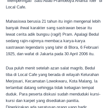
“Memperingati Satu Abad Pramoedya Ananta Toer” di
Local Cafe.
Mahasiswa berusia 21 tahun itu ingin mengenal lebih
banyak ihwal karakter sang sastrawan besar itu
lewat cerita adik bungsu (
ragil
) Pram. Apalagi Bedul
sedang rajin-rajinnya membaca karya-karya
sastrawan legendaris yang lahir di Blora, 6 Februari
1925, dan wafat di Jakarta pada 30 April 2006 itu.
Dua puluh menit setelah azan salat magrib, Bedul
tiba di Local Cafe yang berada di wilayah Kelurahan
Merjosari, Kecamatan Lowokwaru, Kota Malang. Ia
terlambat datang sehingga tidak kebagian tempat
duduk. Para peserta diskusi sudah menduduki kursi-
kursi dan karpet yang disediakan panitia.
Diperkirakan ada seratusan orang yang hadir.