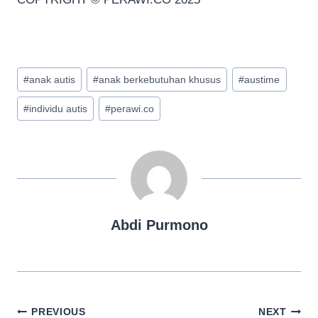
Post
#
anak autis
#
anak berkebutuhan khusus
#
austime
Tags:
#
individu autis
#
perawi.co
Abdi Purmono
Navigasi
PREVIOUS
NEXT