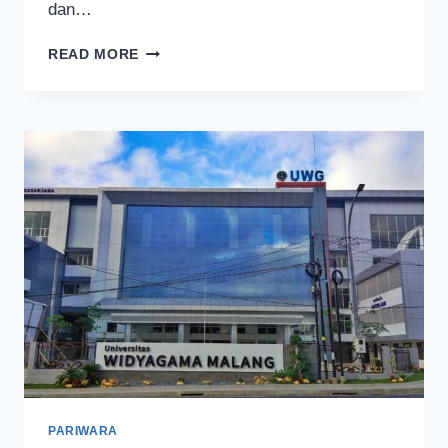
dan…
MAHASISWA
READ MORE
UWG
MALANG
PROTES
RENCANA
PENEBANGAN
147
POHON
PARIWARA