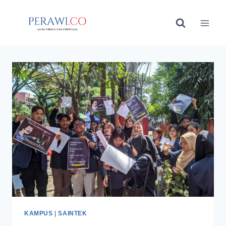
Skip
to
content
KAMPUS
|
SAINTEK