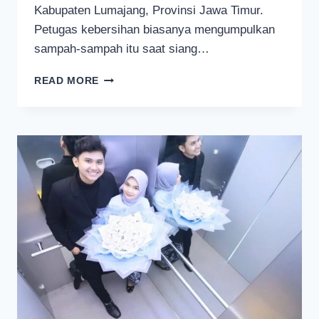
Kabupaten Lumajang, Provinsi Jawa Timur.
Petugas kebersihan biasanya mengumpulkan
sampah-sampah itu saat siang…
MAHASISWA
READ MORE
PERTANIAN
UNIVERSITAS
BRAWIJAYA
BUAT
PAKAN
IKAN
BERBAHAN
SAMPAH
SAYURAN