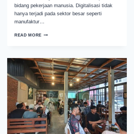
bidang pekerjaan manusia. Digitalisasi tidak
hanya terjadi pada sektor besar seperti
manufaktur…
TUJUH
READ MORE
MAHASISWA
BEDA
KAMPUS
CIPTAKAN
APLIKASI
PENOLONG
KONSUMEN
DAN
PENGUSAHA
BENGKEL
KECIL