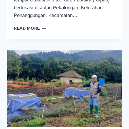
berlokasi di Jalan Pekalongan, Kelurahan
Penanggungan, Kecamatan…
KAFE
READ MORE
PUSTAKA,
KAFE
LITERASI
BERKONSEP
MBEROT
KEBUDAYAAN