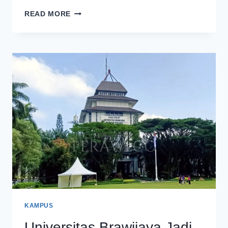
ALUMNI
READ MORE
DAN
PEGAWAI
FAKULTAS
HUKUM
UB
DIBERI
PENGHARGAAN
KAMPUS
Universitas Brawijaya Jadi