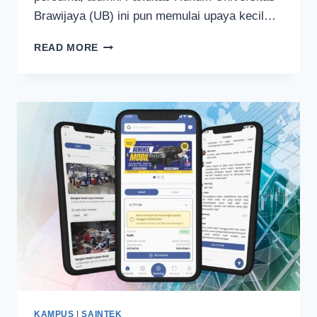
Brawijaya (UB) ini pun memulai upaya kecil…
BUKET
READ MORE
BUNGA
KERTAS
SKRIPSI
PENGHASIL
REZEKI
BAGI
SHERLY
KAMPUS
|
SAINTEK