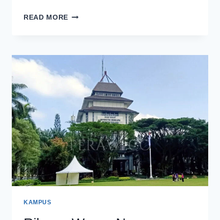
UNIVERSITAS
READ MORE
BRAWIJAYA
JADI
PERGURUAN
TINGGI
TERBAIK
DI
INDONESIA
KAMPUS