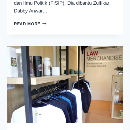
dan Ilmu Politik (FISIP). Dia dibantu Zulfikar
Dabby Anwar…
MANAJEMEN
READ MORE
SAMPAH
MAKANAN
JADIKAN
MAHASISWA
UNIVERSITAS
BRAWIJAYA
JUARA
SATU
DI
ITALIA