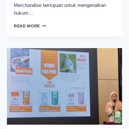
Merchandise bertujuan untuk mengenalkan
hukum…
FAKULTAS
READ MORE
HUKUM
UNIVERSITAS
BRAWIJAYA
BUKA
TOKO
CENDERA
MATA