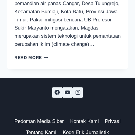
pemandian air panas Cangar, Desa Tulungrejo,
Kecamatan Bumiaji, Kota Batu, Provinsi Jawa
Timur. Pakar mitigasi bencana UB Profesor
Sukir Maryanto mengatakan, Magdas
merupakan sistem teknologi untuk pemantauan
perubahan iklim (climate change)…
UNIVERSITAS
READ MORE
BRAWIJAYA
MALANG
KEMBANGKAN
TEKNOLOGI
PEMANTAU
PERUBAHAN
IKLIM
DAN
MITIGASI
BENCANA
Pedoman Media Siber
Kontak Kami
Privasi
Tentang Kami
Kode Etik Jurnalistik