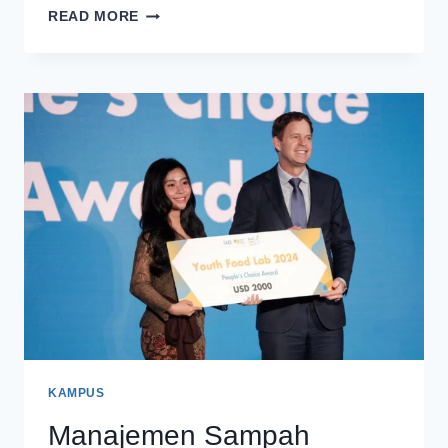
RIBUAN
READ MORE
WARGA
NEGARA
ASING
INGIN
KULIAH
DI
UNIVERSITAS
BRAWIJAYA
KAMPUS
Manajemen Sampah