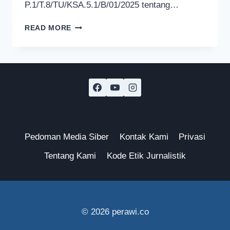
P.1/T.8/TU/KSA.5.1/B/01/2025 tentang…
WISATA
READ MORE
GUNUNG
BROMO
DITUTUP
SELAMA
DUA
HARI
UNTUK
HORMATI
WULAN
KAPITU
Pedoman Media Siber
Kontak Kami
Privasi
Tentang Kami
Kode Etik Jurnalistik
© 2026 perawi.co