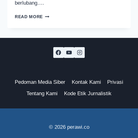
berlubang….
TANAH
READ MORE
DIGERUS
DAN
SUNGAI
DIRUSAK
DEMI
TAMBANG
DI
MOJOKERTO
Pedoman Media Siber
Kontak Kami
Privasi
Tentang Kami
Kode Etik Jurnalistik
© 2026 perawi.co