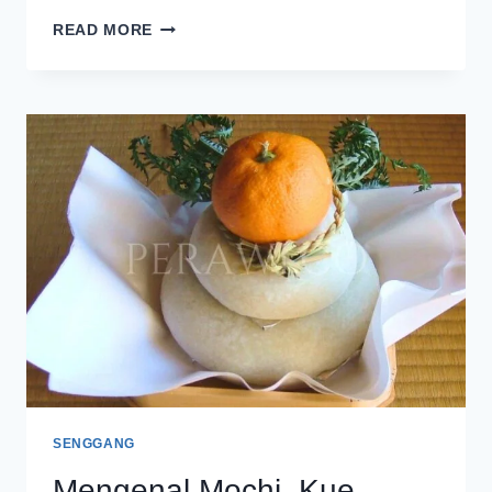
KEMAH
READ MORE
SERU
MENYAMBUT
TAHUN
BARU
DI
KEBUN
ROJO
CAMP
MALANG
SENGGANG
Mengenal Mochi, Kue