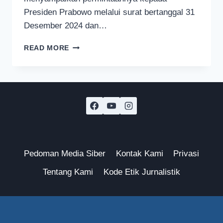
Presiden Prabowo melalui surat bertanggal 31
Desember 2024 dan…
SISWA
READ MORE
SMA
INI
MINTA
PRESIDEN
PRABOWO
SUBIANTO
BATASI
PRODUKSI
PLASTIK
Pedoman Media Siber
Kontak Kami
Privasi
Tentang Kami
Kode Etik Jurnalistik