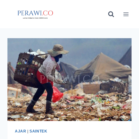
Skip
to
content
AJAR
|
SAINTEK