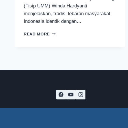
(Fisip UMM) Winda Hardyanti
menjelaskan, tradisi lebaran masyarakat
Indonesia identik dengan…
CARA
READ MORE
JAWAB
PERTANYAAN
KAPAN
NIKAH
DARI
DOSEN
KOMUNIKASI
UMM