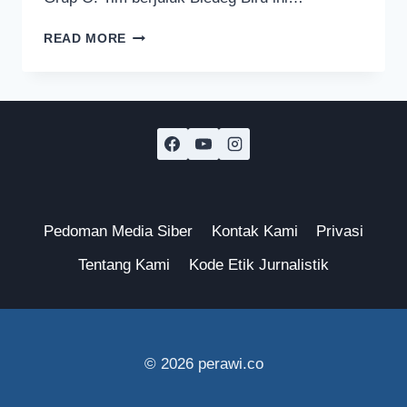
PERSEMA
READ MORE
MALANG
BERKANDANG
DI
STADION
MILITER
UNTUK
HADAPI
LIGA
4
JAWA
Pedoman Media Siber
Kontak Kami
Privasi
TIMUR
Tentang Kami
Kode Etik Jurnalistik
© 2026 perawi.co