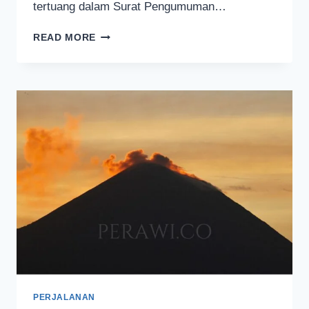
tertuang dalam Surat Pengumuman…
KALI
READ MORE
INI
PENDAKIAN
GUNUNG
SEMERU
DITUTUP
TANPA
BATAS
WAKTU
PERJALANAN