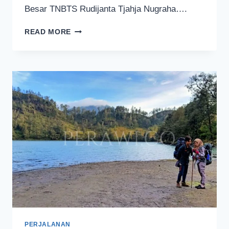
Besar TNBTS Rudijanta Tjahja Nugraha….
PENDAKIAN
READ MORE
GUNUNG
SEMERU
MASIH
DITUTUP
SAMPAI
8
FEBRUARI
2025
PERJALANAN