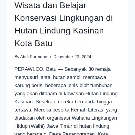
Wisata dan Belajar
Konservasi Lingkungan di
Hutan Lindung Kasinan
Kota Batu
By
Abdi Purmono
Desember 23, 2024
PERAWI.CO, Batu — Sebanyak 30 remaja
menyusuri lantai hutan sambil membawa
karung berisi beberapa jenis bibit tumbuhan
yang akan ditanam di kawasan Hutan Lindung
Kasinan. Sesekali mereka bercanda hingga
tertawa. Mereka peserta Kemah Literasi yang
diadakan oleh organisasi Wahana Lingkungan
Hidup (Walhi) Jawa Timur di hutan lindung
yang berada di Desa Pesanggrahan, Kota