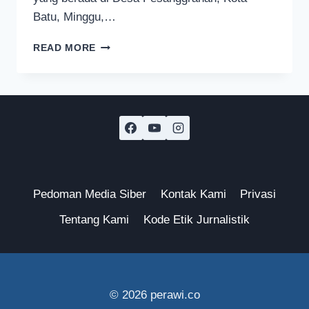
Batu, Minggu,…
WISATA
READ MORE
DAN
BELAJAR
KONSERVASI
LINGKUNGAN
DI
HUTAN
LINDUNG
KASINAN
KOTA
BATU
Pedoman Media Siber
Kontak Kami
Privasi
Tentang Kami
Kode Etik Jurnalistik
© 2026 perawi.co