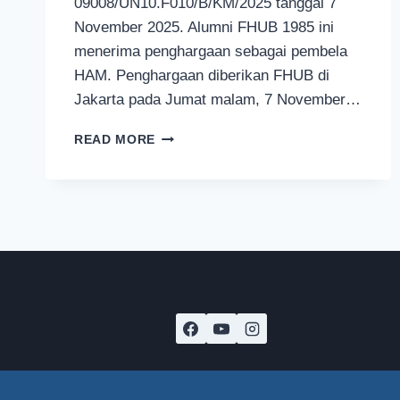
09008/UN10.F010/B/KM/2025 tanggal 7
November 2025. Alumni FHUB 1985 ini
menerima penghargaan sebagai pembela
HAM. Penghargaan diberikan FHUB di
Jakarta pada Jumat malam, 7 November…
PENGHARGAAN
READ MORE
UNTUK
MUNIR
DIKEMBALIKAN
KE
FAKULTAS
HUKUM
UB