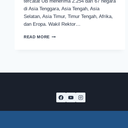
tercatat UB menerima 2.254 dari 67 negara
di Asia Tenggara, Asia Tengah, Asia
Selatan, Asia Timur, Timur Tengah, Afrika,
dan Eropa. Wakil Rektor…
RIBUAN
READ MORE
WARGA
NEGARA
ASING
INGIN
KULIAH
DI
UNIVERSITAS
BRAWIJAYA