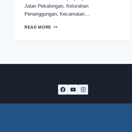
Jalan Pekalongan, Kelurahan
Penanggungan, Kecamatan…
KAFE
READ MORE
PUSTAKA,
KAFE
LITERASI
BERKONSEP
MBEROT
KEBUDAYAAN