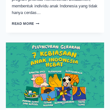
membentuk individu anak Indonesia yang tidak
hanya cerdas…
INILAH
READ MORE
7
KEBIASAAN
ANAK
INDONESIA
HEBAT
MENURUT
KEMENTERIAN
PENDIDIKAN
DASAR
DAN
MENENGAH