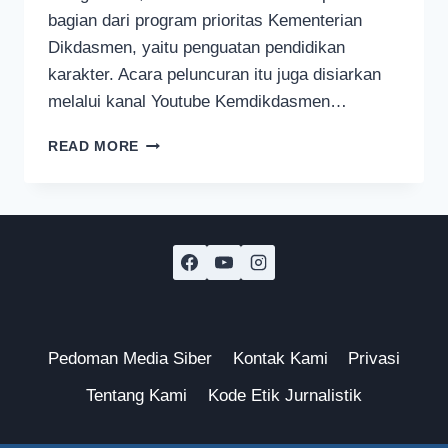
bagian dari program prioritas Kementerian
Dikdasmen, yaitu penguatan pendidikan
karakter. Acara peluncuran itu juga disiarkan
melalui kanal Youtube Kemdikdasmen…
GERAKAN
READ MORE
TUJUH
KEBIASAAN
ANAK
INDONESIA
HEBAT
DILUNCURKAN
KEMENTERIAN
DIKDASMEN
Pedoman Media Siber
Kontak Kami
Privasi
Tentang Kami
Kode Etik Jurnalistik