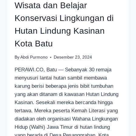
Wisata dan Belajar
Konservasi Lingkungan di
Hutan Lindung Kasinan
Kota Batu
By
Abdi Purmono
Desember 23, 2024
PERAWI.CO, Batu — Sebanyak 30 remaja
menyusuri lantai hutan sambil membawa
karung berisi beberapa jenis bibit tumbuhan
yang akan ditanam di kawasan Hutan Lindung
Kasinan. Sesekali mereka bercanda hingga
tertawa. Mereka peserta Kemah Literasi yang
diadakan oleh organisasi Wahana Lingkungan
Hidup (Walhi) Jawa Timur di hutan lindung
yang berada di Desa Pesanggrahan, Kota