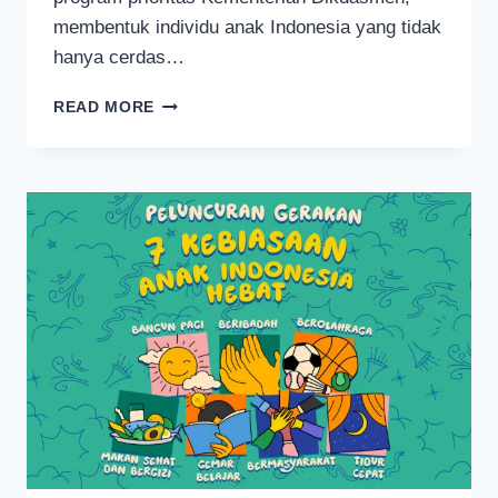
membentuk individu anak Indonesia yang tidak
hanya cerdas…
INILAH
READ MORE
7
KEBIASAAN
ANAK
INDONESIA
HEBAT
MENURUT
KEMENTERIAN
PENDIDIKAN
DASAR
DAN
MENENGAH