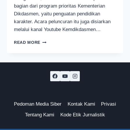
bagian dari program prioritas Kementerian
Dikdasmen, yaitu penguatan pendidikan
karakter. Acara peluncuran itu juga disiarkan
melalui kanal Youtube Kemdikdasmen…
GERAKAN
READ MORE
TUJUH
KEBIASAAN
ANAK
INDONESIA
HEBAT
DILUNCURKAN
KEMENTERIAN
DIKDASMEN
Pedoman Media Siber
Kontak Kami
Privasi
Tentang Kami
Kode Etik Jurnalistik