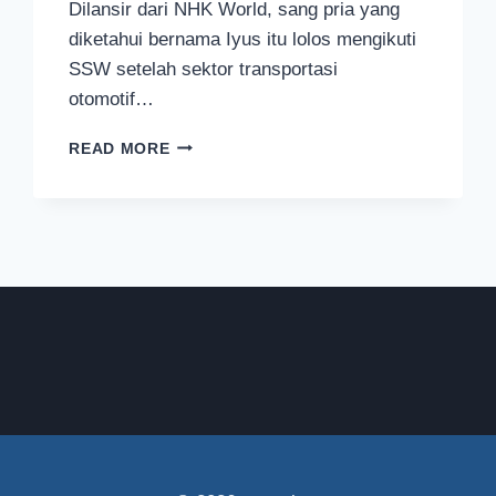
Dilansir dari NHK World, sang pria yang
diketahui bernama Iyus itu lolos mengikuti
SSW setelah sektor transportasi
otomotif…
SEORANG
READ MORE
WNI
DI
JEPANG
JADI
ORANG
ASING
PERTAMA
YANG
BOLEH
MENYUPIRI
BUS
PARIWISATA