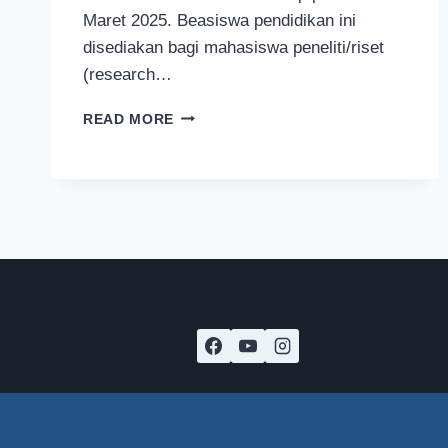
Maret 2025. Beasiswa pendidikan ini
disediakan bagi mahasiswa peneliti/riset
(research…
CARA
READ MORE
MENDAPATKAN
BEASISWA
AJINOMOTO
2026
KE
JEPANG