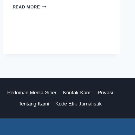
MENGENAL
READ MORE
MOCHI,
KUE
TAHUN
BARU
DI
JEPANG
Pedoman Media Siber
Kontak Kami
Privasi
Tentang Kami
Kode Etik Jurnalistik