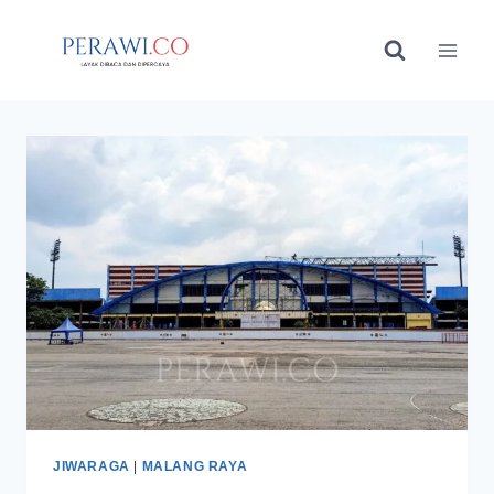
Skip
to
content
JIWARAGA
|
MALANG RAYA