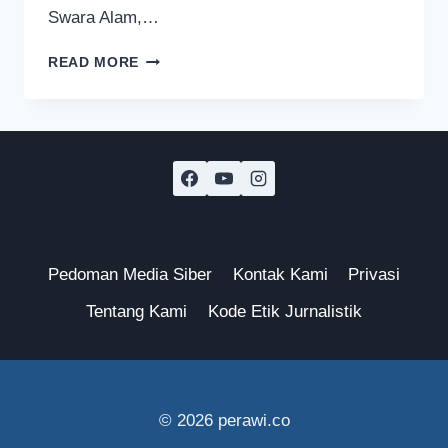
Swara Alam,…
MOVE
READ MORE
IN
SILENCE,
SEMACAM
BUKU
PUTIH
TRAGEDI
KANJURUHAN
VERSI
POLISI
Pedoman Media Siber
Kontak Kami
Privasi
Tentang Kami
Kode Etik Jurnalistik
© 2026 perawi.co