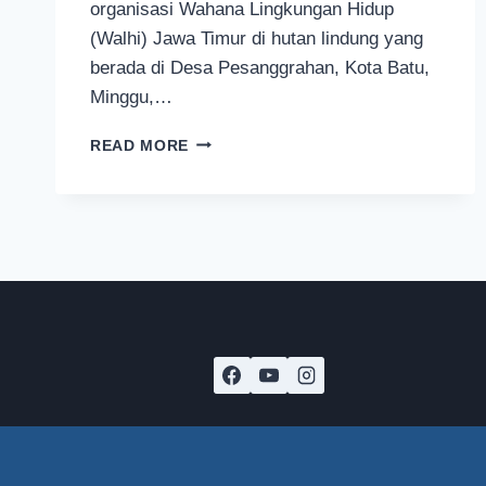
organisasi Wahana Lingkungan Hidup
(Walhi) Jawa Timur di hutan lindung yang
berada di Desa Pesanggrahan, Kota Batu,
Minggu,…
WISATA
READ MORE
DAN
BELAJAR
KONSERVASI
LINGKUNGAN
DI
HUTAN
LINDUNG
KASINAN
KOTA
BATU