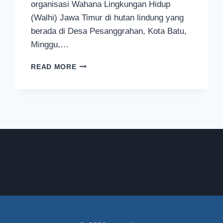
organisasi Wahana Lingkungan Hidup
(Walhi) Jawa Timur di hutan lindung yang
berada di Desa Pesanggrahan, Kota Batu,
Minggu,…
WISATA
READ MORE
DAN
BELAJAR
KONSERVASI
LINGKUNGAN
DI
HUTAN
LINDUNG
KASINAN
KOTA
BATU