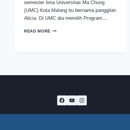
semester lima Universitas Ma Chung
(UMC) Kota Malang itu bernama panggilan
Alicia. Di UMC dia memilih Program…
CARA
READ MORE
ALICIA
MENCINTAI
INDONESIA
MELALUI
LUKISAN
SEPANJANG
79
METER