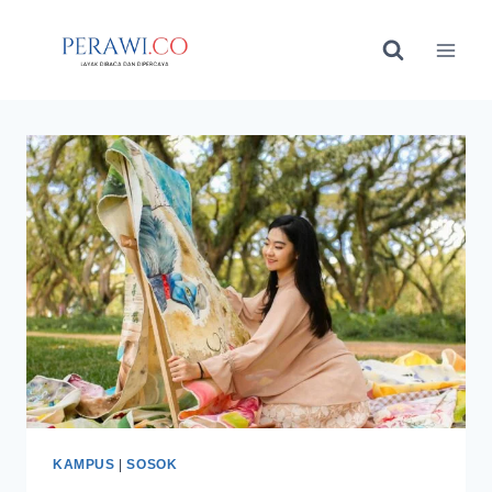
Skip
to
content
KAMPUS
|
SOSOK