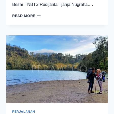
Besar TNBTS Rudijanta Tjahja Nugraha….
PENDAKIAN
READ MORE
GUNUNG
SEMERU
MASIH
DITUTUP
SAMPAI
8
FEBRUARI
2025
PERJALANAN