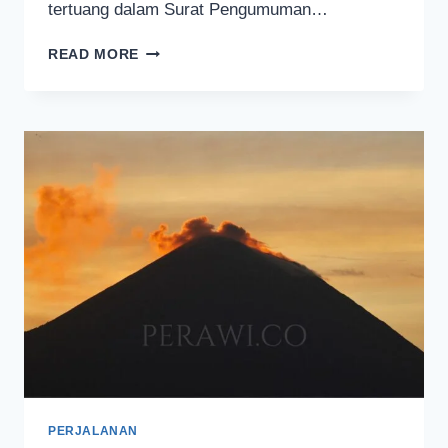
tertuang dalam Surat Pengumuman…
KALI
READ MORE
INI
PENDAKIAN
GUNUNG
SEMERU
DITUTUP
TANPA
BATAS
WAKTU
PERJALANAN