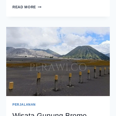
LIBUR
READ MORE
PANJANG,
JUMLAH
WISATAWAN
GUNUNG
BROMO
MELONJAK
PERJALANAN
Wisata Gunung Bromo