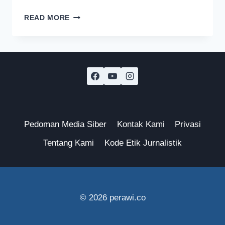
WISATA
READ MORE
GUNUNG
BROMO
DITUTUP
SELAMA
DUA
HARI
UNTUK
HORMATI
WULAN
KAPITU
Pedoman Media Siber
Kontak Kami
Privasi
Tentang Kami
Kode Etik Jurnalistik
© 2026 perawi.co