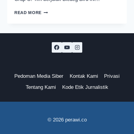
PERSEMA
READ MORE
MALANG
BERKANDANG
DI
STADION
MILITER
UNTUK
HADAPI
LIGA
4
JAWA
Pedoman Media Siber
Kontak Kami
Privasi
TIMUR
Tentang Kami
Kode Etik Jurnalistik
© 2026 perawi.co