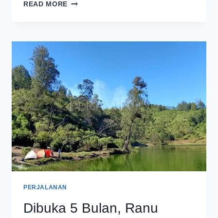
SEMUA
READ MORE
WISATAWAN
WAJIB
PATUHI
10
LARANGAN
SAAT
BERADA
DI
KAWASAN
TNBTS
PERJALANAN
Dibuka 5 Bulan, Ranu