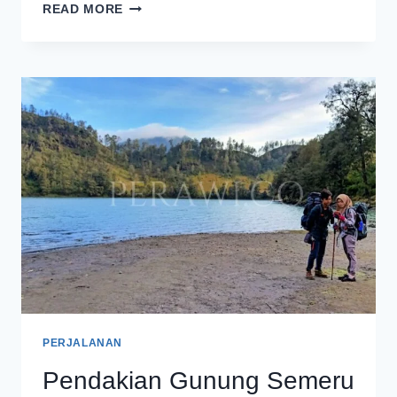
PENDAKIAN
READ MORE
GUNUNG
SEMERU
MASIH
DITUTUP
SAMPAI
8
FEBRUARI
2025
PERJALANAN
Pendakian Gunung Semeru