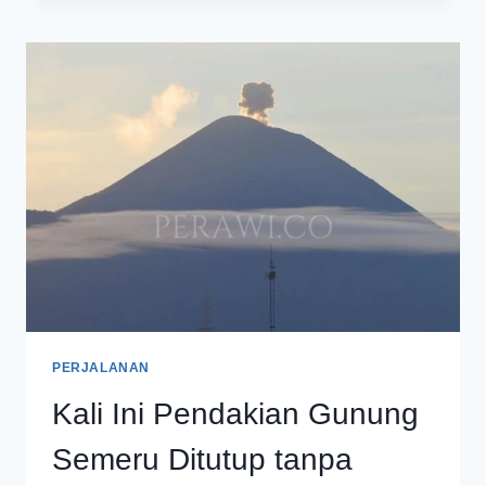
RANU
REGULO
TNBTS
DITUTUP
AKIBAT
CUACA
EKSTREM
PERJALANAN
Kali Ini Pendakian Gunung
Semeru Ditutup tanpa