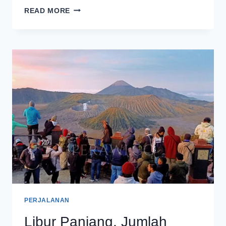
BALAI
READ MORE
BESAR
TNBTS
TANAM
SERIBUAN
BIBIT
POHON
UNTUK
SELAMATKAN
DANAU
RANUPANI
PERJALANAN
Libur Panjang, Jumlah