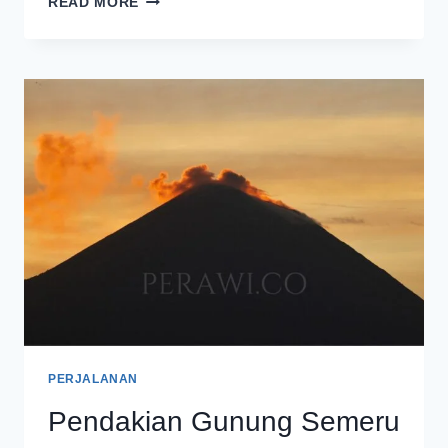
READ MORE
PANJANG,
JUMLAH
WISATAWAN
GUNUNG
BROMO
MELONJAK
PERJALANAN
Pendakian Gunung Semeru