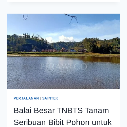
PENDAKIAN
GUNUNG
SEMERU
DITUTUP
TANPA
BATAS
WAKTU
PERJALANAN
|
SAINTEK
Balai Besar TNBTS Tanam
Seribuan Bibit Pohon untuk