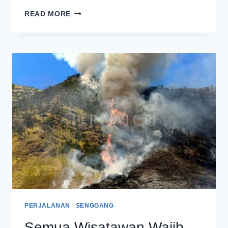
RIBUAN
READ MORE
ORANG
DATANG
SAAT
WISATA
GUNUNG
BROMO
DIBUKA
LAGI
PERJALANAN
|
SENGGANG
Semua Wisatawan Wajib