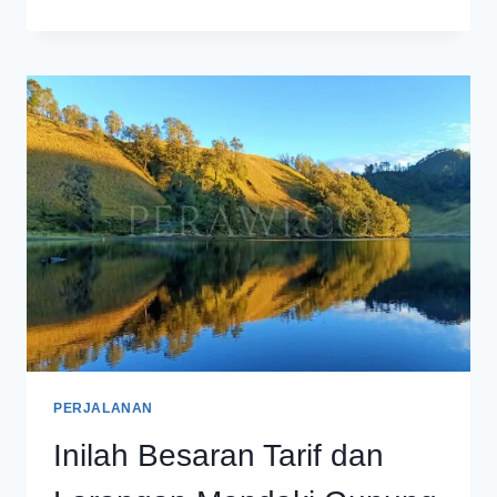
GUNUNG
SEMERU
DITUTUP
SEMENTARA
AKIBAT
CUACA
EKSTREM
PERJALANAN
Inilah Besaran Tarif dan