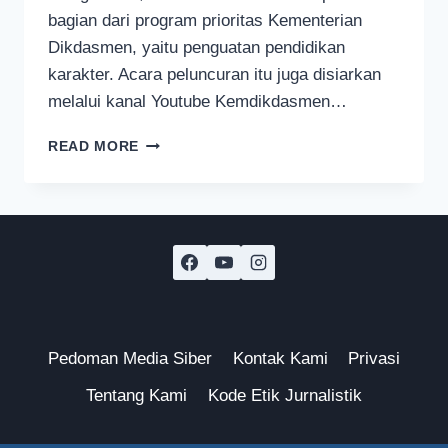
bagian dari program prioritas Kementerian
Dikdasmen, yaitu penguatan pendidikan
karakter. Acara peluncuran itu juga disiarkan
melalui kanal Youtube Kemdikdasmen…
GERAKAN
READ MORE
TUJUH
KEBIASAAN
ANAK
INDONESIA
HEBAT
DILUNCURKAN
KEMENTERIAN
DIKDASMEN
Pedoman Media Siber
Kontak Kami
Privasi
Tentang Kami
Kode Etik Jurnalistik