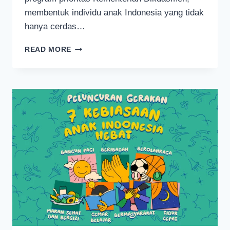
membentuk individu anak Indonesia yang tidak
hanya cerdas…
INILAH
READ MORE
7
KEBIASAAN
ANAK
INDONESIA
HEBAT
MENURUT
KEMENTERIAN
PENDIDIKAN
DASAR
DAN
MENENGAH